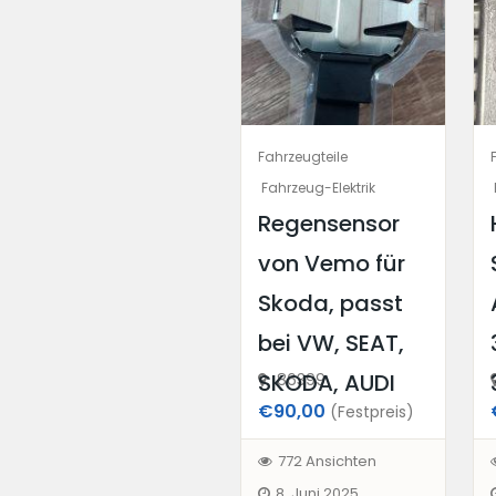
Fahrzeugteile
Fahrzeug-Elektrik
Regensensor
von Vemo für
Skoda, passt
bei VW, SEAT,
SKODA, AUDI
86399
€90,00
(Festpreis)
772 Ansichten
8. Juni 2025