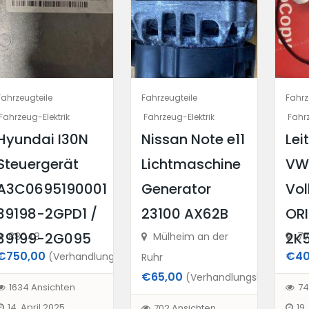
Fahrzeugteile
Fahrzeugteile
Fahrz
Fahrzeug-Elektrik
Fahrzeug-Elektrik
Fahrz
Hyundai I30N
Nissan Note e11
Lei
Steuergerät
Lichtmaschine
V
A3C0695190001
Generator
Vo
39198-2GPD1 /
23100 AX62B
OR
39199-2G095
2K
88048
Mülheim an der
77
€750,00
€40
(Verhandlungsbasis)
Ruhr
€65,00
(Verhandlungsbasis)
1634 Ansichten
74
14. April 2025
19
702 Ansichten