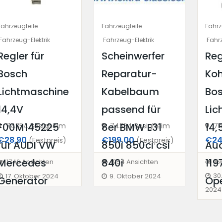
Fahrzeugteile
Fahrzeugteile
Fahrz
Fahrzeug-Elektrik
Fahrzeug-Elektrik
Fahrz
ch
Regler für
Scheinwerfer
Reg
ür
Bosch
Reparatur-
Koh
chine
Lichtmaschine
Kabelbaum
Bo
14,4V
passend für
Lic
F00M145225
8er BMW E31
14
74354 Besigheim
74354 Besigheim
74
€28,90
€199,00
€24
(Festpreis)
(Festpreis)
für AUDI VW
850i 850ci csi
Au
Mercedes
840i
119
1746 Ansichten
1954 Ansichten
16
30
17. Oktober 2024
9. Oktober 2024
Generator
Op
2024