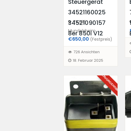
Steuergerät
34521160025
34521090157
74395
Mundelsheim
8er 850i V12
€650,00
(Festpreis)
726 Ansichten
18. Februar 2025
HERVORGEHOBEN