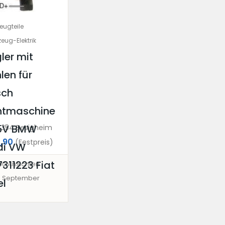
eugteile
eug-Elektrik
ler mit
len für
sch
htmaschine
,5V BMW
354 Besigheim
,90
(Festpreis)
di VW
7311223 Fiat
60 Ansichten
. September
el