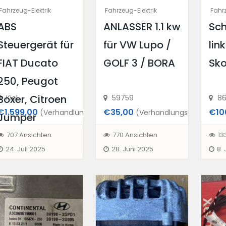
Fahrzeug-Elektrik
Fahrzeug-Elektrik
Fahrz
ABS
ANLASSER 1.1 kw
Sch
Steuergerät für
für VW Lupo /
lin
FIAT Ducato
GOLF 3 / BORA
Sko
250, Peugot
Boxer, Citroen
Kiel
59759
86
€1.599,00
€35,00
€10
(Verhandlungsbasis)
(Verhandlungsbasis)
Jumper
707 Ansichten
770 Ansichten
13
24. Juli 2025
28. Juni 2025
8.