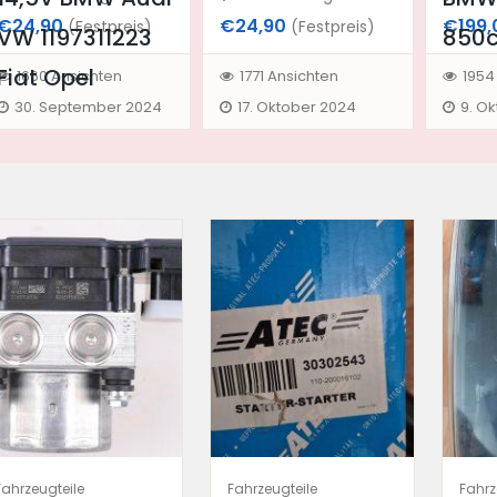
€24,90
€24,90
€199,
(Festpreis)
(Festpreis)
VW 1197311223
850c
Fiat Opel
1660 Ansichten
1771 Ansichten
1954
30. September 2024
17. Oktober 2024
9. O
Fahrzeugteile
Fahrzeugteile
Fahrz