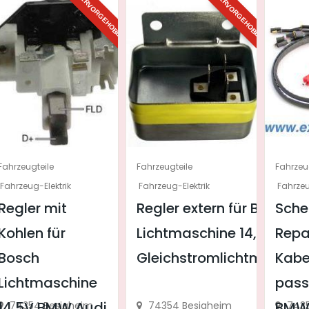
HERVORGEHOBEN
HERVORGEHOBEN
Fahrzeugteile
Fahrzeugteile
Fahrzeu
Fahrzeug-Elektrik
Fahrzeug-Elektrik
Fahrzeu
Regler mit
Regler extern für Bosch
Sche
Kohlen für
Lichtmaschine 14,4V für
Repa
Bosch
Gleichstromlichtmaschin
Kab
Lichtmaschine
pass
14,5V BMW Audi
BMW 
74354 Besigheim
74354 Besigheim
7435