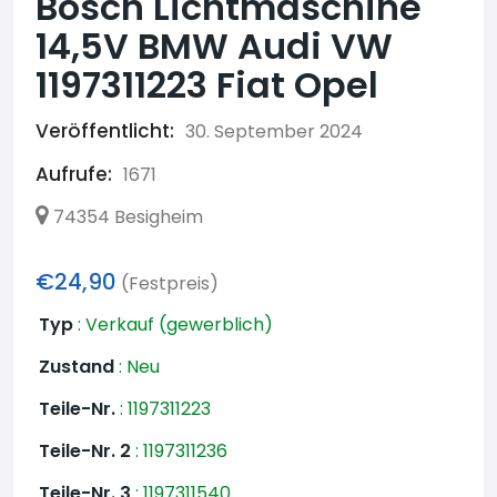
Bosch Lichtmaschine
14,5V BMW Audi VW
1197311223 Fiat Opel
Veröffentlicht:
30. September 2024
Aufrufe:
1671
74354 Besigheim
€24,90
(Festpreis)
Typ
:
Verkauf (gewerblich)
Zustand
:
Neu
Teile-Nr.
:
1197311223
Teile-Nr. 2
:
1197311236
Teile-Nr. 3
:
1197311540