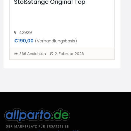
Stoßstange Original Top
St
42929
4
€190,00
€19
(Verhandlungsbasis)
366 Ansichten
2. Februar 2026
3