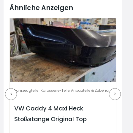
Ähnliche Anzeigen
Fahrzeugteile
Karosserie-Teile, Anbauteile & Zubehör
Fahr
VW Caddy 4 Maxi Heck
VW
Stoßstange Original Top
St