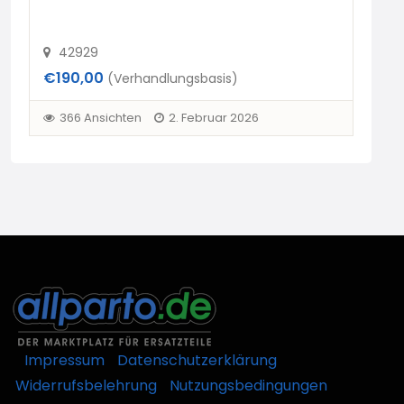
42929
4
€190,00
€19
(Verhandlungsbasis)
366 Ansichten
2. Februar 2026
3
Impressum
Datenschutzerklärung
Widerrufsbelehrung
Nutzungsbedingungen