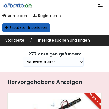
Anmelden
Registrieren
Suchfilter
Ersatzteil inserieren
Anzeigensuche
Startseite
Inserate suchen und finden
277 Anzeigen gefunden:
In Kategorien
Fahrzeugteile
(281)
Hervorgehobene Anzeigen
Preis
EHOBEN
HERVORGEHOBEN
Zustand