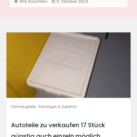
791 Ansichten
8. Mai 2025
Fahrzeugteile
Karosserie-Teile, Anbauteile & Zubehör
VW Caddy 4 Maxi Front Sto...
€190,00
(Verhandlungsbasis)
42929
Fahrzeugteile
Sonstiges & Zubehör
Autoteile zu verkaufen 17 Stück
günstig auch einzeln möglich