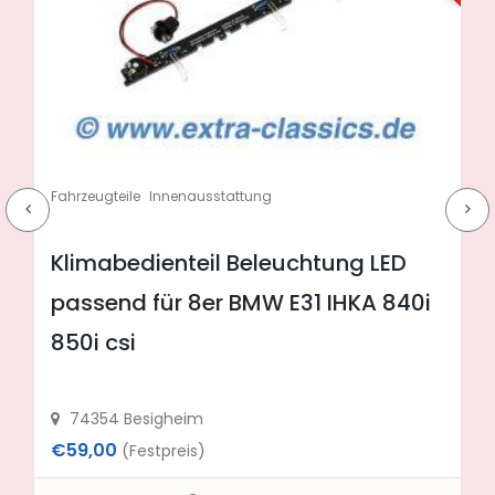
Standort
Neueste Anzeigen
Fahrzeugteile
Fahrwerk & Lenkung
ABS-Sensor vorne für 5er BMW E28
34521154044 Impulsgeber
Vorderachse
74354 Besigheim
€69,00
(Festpreis)