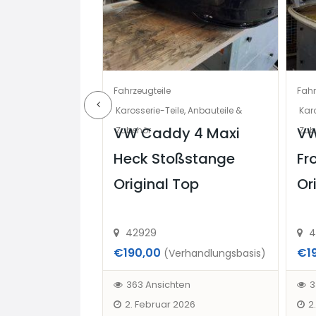
Fahrzeugteile
Fahr
behör
Karosserie-Teile, Anbauteile &
Karo
zu
VW Caddy 4 Maxi
VW
Zubehör
Zub
 17 Stück
Heck Stoßstange
Fr
uch einzeln
Original Top
Or
42929
4
€190,00
€1
handlungsbasis)
(Verhandlungsbasis)
en
363 Ansichten
3
2. Februar 2026
2