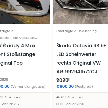
zeugteile
Fahrzeugteile
Beleuchtung
sserie-Teile, Anbauteile &
 Caddy 4 Maxi
Škoda Octavia RS 5E
ehör
ont Stoßstange
LED Scheinwerfer
iginal Top
rechts Original VW
AG 992941572CJ
2020
2929
42781
90,00
€800,00
(Verhandlungsbasis)
(Festpreis)
33 Ansichten
933 Ansichten
. Februar 2026
31. Januar 2026