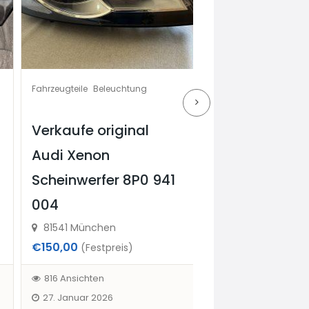
Fahrzeugteile
Beleuchtung
Fahrzeugteile
Sonstiges & Zubehör
Verkaufe original
Autoteile zu
Audi Xenon
verkaufen 17 
Scheinwerfer 8P0 941
günstig auch 
004
möglich
81541 München
81737
€150,00
€70,00
(Festpreis)
(Verhandlu
816 Ansichten
869 Ansichten
27. Januar 2026
4. April 2026