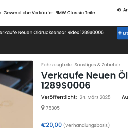
An
e
Gewerbliche Verkäufer
BMW Classic Teile
erkaufe Neuen Öldrucksensor Ridex 1289S0006
Er
Fahrzeugteile
Sonstiges & Zubehör
Verkaufe Neuen Öl
1289S0006
Veröffentlicht:
Au
24. März 2025
75305
€20,00
(Verhandlungsbasis)