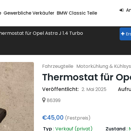
An
e
Gewerbliche Verkäufer
BMW Classic Teile
hermostat für Opel Astra J 1.4 Turbo
Er
Fahrzeugteile
Motorkühlung & Kühlsy
Thermostat für Ope
Veröffentlicht:
Aufru
2. Mai 2025
86399
€45,00
(Festpreis)
Typ
:
Verkauf (privat)
Zustand
:
N