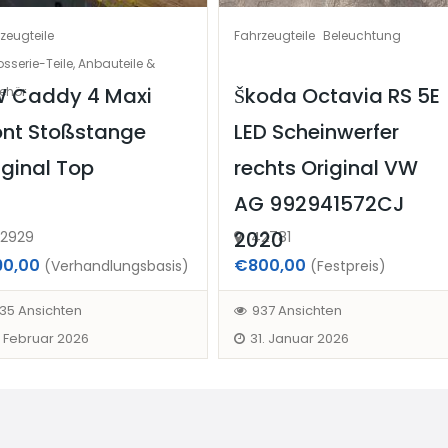
zeugteile
Fahrzeugteile
Beleuchtung
sserie-Teile, Anbauteile &
 Caddy 4 Maxi
Škoda Octavia RS 5E
ehör
ont Stoßstange
LED Scheinwerfer
iginal Top
rechts Original VW
AG 992941572CJ
2020
2929
42781
90,00
€800,00
(Verhandlungsbasis)
(Festpreis)
35 Ansichten
937 Ansichten
. Februar 2026
31. Januar 2026