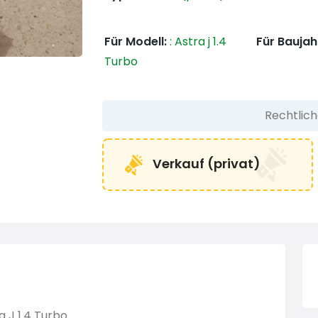
Für Modell:
:
Astra j 1.4
Für Baujah
Turbo
Rechtlic
Verkauf (privat)
 J 1.4 Turbo