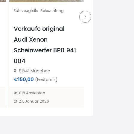
Fahrzeugteile
Beleuchtung
Fahrzeugteile
Sonstiges & Zubehör
Verkaufe original
Autoteile zu
Audi Xenon
verkaufen 17 
Scheinwerfer 8P0 941
günstig auch 
004
möglich
81541 München
81737
€150,00
€70,00
(Festpreis)
(Verhandlu
818 Ansichten
870 Ansichten
27. Januar 2026
4. April 2026