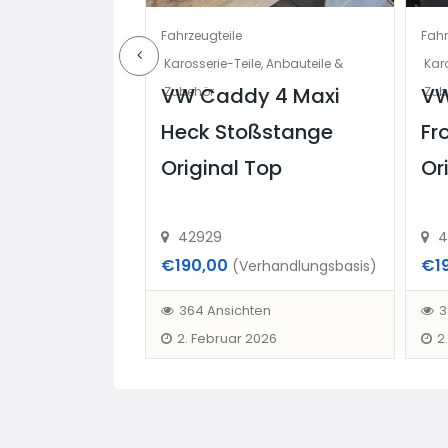
Fahrzeugteile
Fahr
behör
Karosserie-Teile, Anbauteile &
Karo
zu
VW Caddy 4 Maxi
VW
Zubehör
Zub
 17 Stück
Heck Stoßstange
Fr
uch einzeln
Original Top
Or
42929
4
€190,00
€1
handlungsbasis)
(Verhandlungsbasis)
en
364 Ansichten
3
2. Februar 2026
2