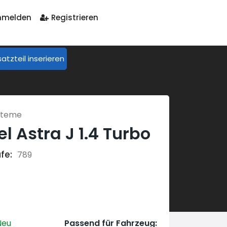
melden
Registrieren
satzteil inserieren
steme
l Astra J 1.4 Turbo
fe:
789
eu
Passend für Fahrzeug: