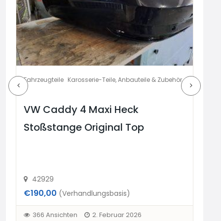
Fahrzeugteile
Karosserie-Teile, Anbauteile & Zubehör
Fahr
VW Caddy 4 Maxi Heck
VW
Stoßstange Original Top
St
42929
4
€190,00
€19
(Verhandlungsbasis)
366 Ansichten
2. Februar 2026
3