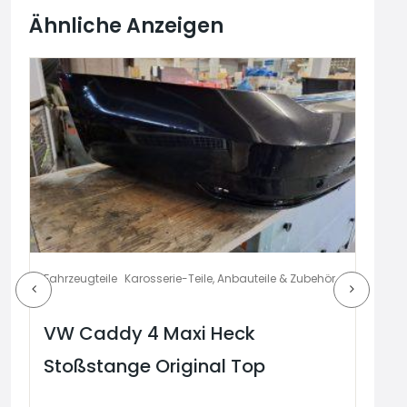
Ähnliche Anzeigen
Fahrzeugteile
Karosserie-Teile, Anbauteile & Zubehör
Fahr
VW Caddy 4 Maxi Heck
VW
Stoßstange Original Top
St