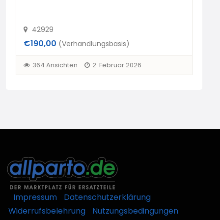
42929
4
€190,00
€19
(Verhandlungsbasis)
364 Ansichten
2. Februar 2026
3
Impressum
Datenschutzerklärung
Widerrufsbelehrung
Nutzungsbedingungen