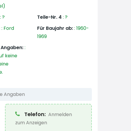
el)
:
?
Teile-Nr. 4
:
?
:
:
Ford
Für Baujahr ab:
:
1960-
1969
e Angaben:
:
f keine
eine
e.
he Angaben
Telefon:
Anmelden
zum Anzeigen