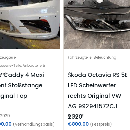
zeugteile
Fahrzeugteile
Beleuchtung
sserie-Teile, Anbauteile &
 Caddy 4 Maxi
Škoda Octavia RS 5E
ehör
ont Stoßstange
LED Scheinwerfer
iginal Top
rechts Original VW
AG 992941572CJ
2020
2929
42781
90,00
€800,00
(Verhandlungsbasis)
(Festpreis)