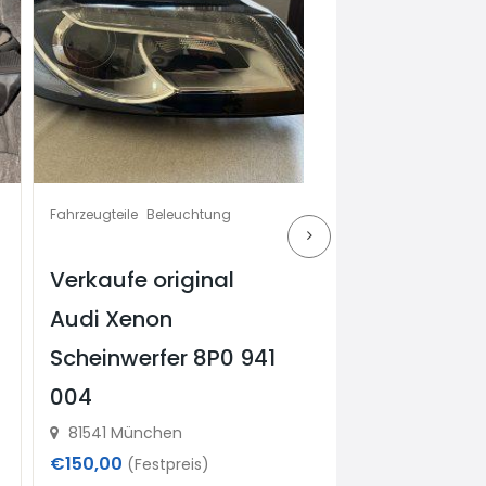
Fahrzeugteile
Beleuchtung
Fahrzeugteile
Sonstiges & Zubehör
Verkaufe original
Autoteile zu
Audi Xenon
verkaufen 17 
Scheinwerfer 8P0 941
günstig auch 
004
möglich
81541 München
81737
€150,00
€70,00
(Festpreis)
(Verhandlu