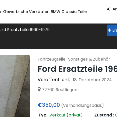
An
e
Gewerbliche Verkäufer
BMW Classic Teile
ord Ersatzteile 1960-1979
Er
Fahrzeugteile
Sonstiges & Zubehör
Ford Ersatzteile 1
Veröffentlicht:
18. Dezember 2024
72760 Reutlingen
€350,00
(Verhandlungsbasis)
Typ
:
Verkauf (privat)
Zustand
:
G