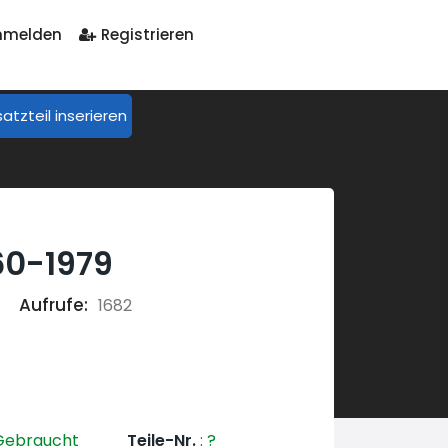
melden
Registrieren
satzteil inserieren
960-1979
Aufrufe:
1682
ebraucht
Teile-Nr.
:
?