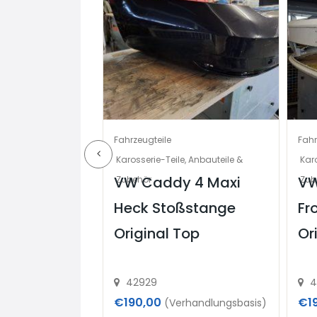
Fahrzeugteile
Fahr
behör
Karosserie-Teile, Anbauteile &
Karo
zu
VW Caddy 4 Maxi
VW
Zubehör
Zub
 17 Stück
Heck Stoßstange
Fr
uch einzeln
Original Top
Or
42929
4
€190,00
€1
handlungsbasis)
(Verhandlungsbasis)