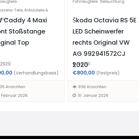
zeugteile
Fahrzeugteile
Beleuchtung
sserie-Teile, Anbauteile &
 Caddy 4 Maxi
Škoda Octavia RS 5E
ehör
ont Stoßstange
LED Scheinwerfer
iginal Top
rechts Original VW
AG 992941572CJ
2020
2929
42781
90,00
€800,00
(Verhandlungsbasis)
(Festpreis)
35 Ansichten
938 Ansichten
. Februar 2026
31. Januar 2026