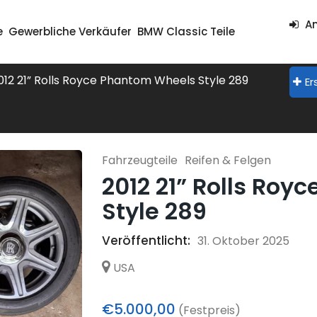
An
e
Gewerbliche Verkäufer
BMW Classic Teile
012 21” Rolls Royce Phantom Wheels Style 289
Er
Fahrzeugteile
Reifen & Felgen
2012 21” Rolls Ro
Style 289
Veröffentlicht:
31. Oktober 2025
USA
€5.000,00
(Festpreis)