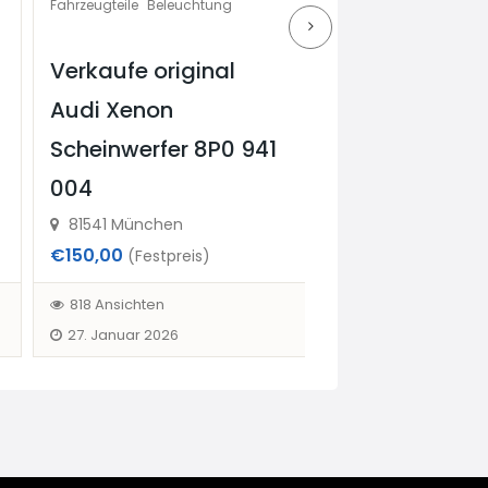
Fahrzeugteile
Beleuchtung
Fahrzeugteile
Sonstiges & Zubehör
Verkaufe original
Autoteile zu
Audi Xenon
verkaufen 17 
Scheinwerfer 8P0 941
günstig auch 
004
möglich
81541 München
81737
€150,00
€70,00
(Festpreis)
(Verhandlu
818 Ansichten
870 Ansichten
27. Januar 2026
4. April 2026