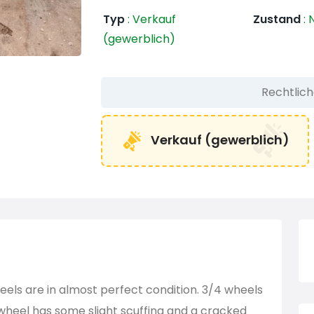
Typ
:
Verkauf
Zustand
:
N
(gewerblich)
Rechtlic
Verkauf (gewerblich)
eels are in almost perfect condition. 3/4 wheels
wheel has some slight scuffing and a cracked