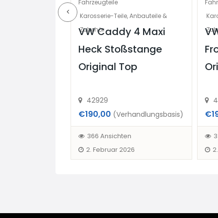
Fahrzeugteile
Fahr
behör
Karosserie-Teile, Anbauteile &
Karo
zu
VW Caddy 4 Maxi
VW
Zubehör
Zub
 17 Stück
Heck Stoßstange
Fr
uch einzeln
Original Top
Or
42929
4
€190,00
€1
handlungsbasis)
(Verhandlungsbasis)
en
366 Ansichten
3
2. Februar 2026
2