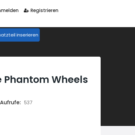
melden
Registrieren
satzteil inserieren
yce Phantom Wheels
Aufrufe:
537