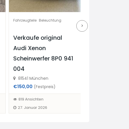
Fahrzeugteile
Beleuchtung
Fahrzeugteile
Sonstiges & Zubehör
Verkaufe original
Autoteile zu
Audi Xenon
verkaufen 17 
Scheinwerfer 8P0 941
günstig auch 
004
möglich
81541 München
81737
€150,00
€70,00
(Festpreis)
(Verhandlu
819 Ansichten
870 Ansichten
27. Januar 2026
4. April 2026