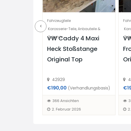
Fahrzeugteile
Fahr
behör
Karosserie-Teile, Anbauteile &
Karo
zu
VW Caddy 4 Maxi
VW
Zubehör
Zub
 17 Stück
Heck Stoßstange
Fr
uch einzeln
Original Top
Or
42929
4
€190,00
€1
handlungsbasis)
(Verhandlungsbasis)
en
366 Ansichten
3
2. Februar 2026
2