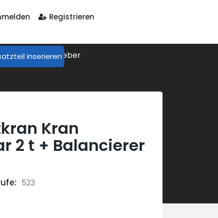
melden
Registrieren
lancierer Motorheber
satzteil inserieren
tkran Kran
 2 t + Balancierer
ufe:
523