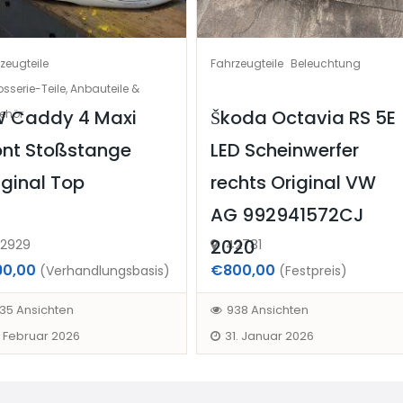
zeugteile
Fahrzeugteile
Beleuchtung
sserie-Teile, Anbauteile &
 Caddy 4 Maxi
Škoda Octavia RS 5E
ehör
ont Stoßstange
LED Scheinwerfer
iginal Top
rechts Original VW
AG 992941572CJ
2020
2929
42781
90,00
€800,00
(Verhandlungsbasis)
(Festpreis)
35 Ansichten
938 Ansichten
. Februar 2026
31. Januar 2026