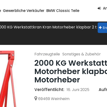
An
e
Gewerbliche Verkäufer
BMW Classic Teile
000 KG Werkstattkran Kran Motorheber klapbar 2 t + Ba
Er
Fahrzeugteile
Sonstiges & Zubehör
2000 KG Werkstat
Motorheber klapbar
Motorheber
Veröffentlicht:
Aufr
16. Juni 2025
69469 Weinheim