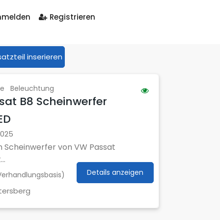
melden
Registrieren
satzteil inserieren
le
Beleuchtung
sat B8 Scheinwerfer
ED
2025
en Scheinwerfer von VW Passat
..
Details anzeigen
erhandlungsbasis)
tersberg