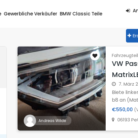
An
e
Gewerbliche Verkäufer
BMW Classic Teile
Er
Fahrzeugtei
VW Pas
MatrixL
7. März 
Biete link
b8 an (Mat.
€550,00
(V
06193 Pe
Andreas Wilde