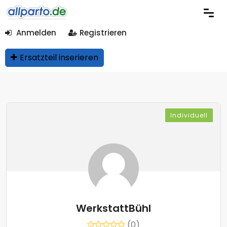
Anmelden
Registrieren
Ersatzteil inserieren
Individuell
WerkstattBühl
(0)