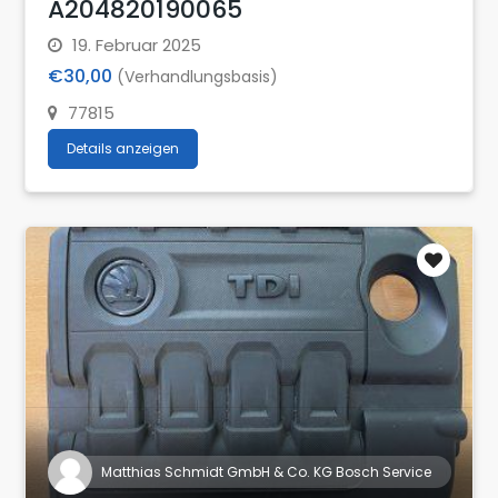
A204820190065
19. Februar 2025
€30,00
(Verhandlungsbasis)
77815
Details anzeigen
Matthias Schmidt GmbH & Co. KG Bosch Service