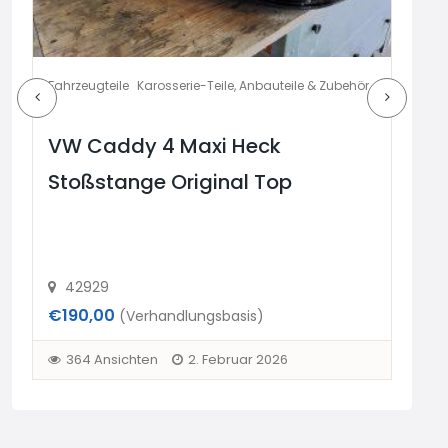
Fahrzeugteile
Karosserie-Teile, Anbauteile & Zubehör
Fahr
VW Caddy 4 Maxi Heck
VW
Stoßstange Original Top
St
42929
4
€190,00
€19
(Verhandlungsbasis)
364 Ansichten
2. Februar 2026
3