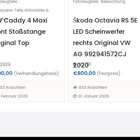
zeugteile
Fahrzeugteile
Beleuchtung
sserie-Teile, Anbauteile &
 Caddy 4 Maxi
Škoda Octavia RS 5E
ehör
ont Stoßstange
LED Scheinwerfer
iginal Top
rechts Original VW
AG 992941572CJ
2020
2929
42781
90,00
€800,00
(Verhandlungsbasis)
(Festpreis)
33 Ansichten
933 Ansichten
. Februar 2026
31. Januar 2026