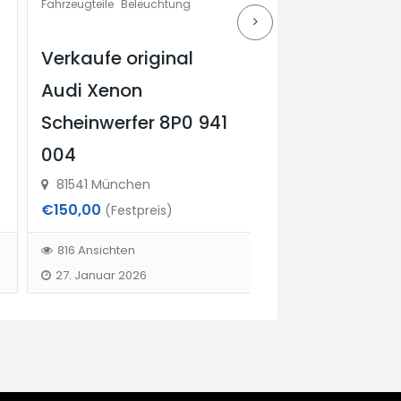
Fahrzeugteile
Beleuchtung
Fahrzeugteile
Sonstiges & Zubehör
Verkaufe original
Autoteile zu
Audi Xenon
verkaufen 17 
Scheinwerfer 8P0 941
günstig auch 
004
möglich
81541 München
81737
€150,00
€70,00
(Festpreis)
(Verhandlu
816 Ansichten
869 Ansichten
27. Januar 2026
4. April 2026