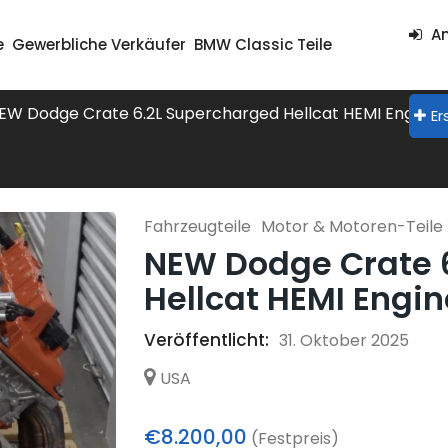
An
e
Gewerbliche Verkäufer
BMW Classic Teile
EW Dodge Crate 6.2L Supercharged Hellcat HEMI Engine
Er
Fahrzeugteile
Motor & Motoren-Teile
NEW Dodge Crate 
Hellcat HEMI Engi
Veröffentlicht:
31. Oktober 2025
USA
€8.200,00
(Festpreis)