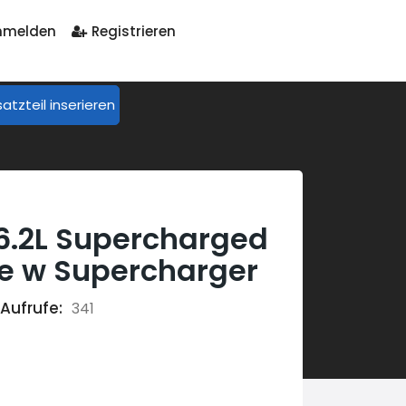
melden
Registrieren
 w Supercharger
satzteil inserieren
6.2L Supercharged
ne w Supercharger
Aufrufe:
341