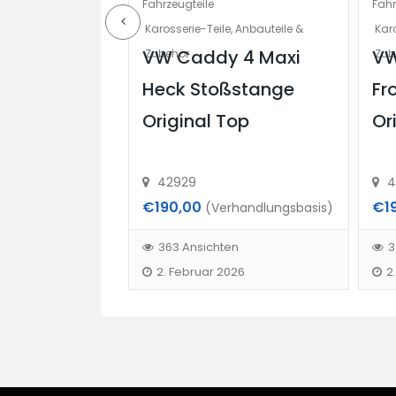
Fahrzeugteile
Fahr
behör
Karosserie-Teile, Anbauteile &
Karo
zu
VW Caddy 4 Maxi
VW
Zubehör
Zub
 17 Stück
Heck Stoßstange
Fr
uch einzeln
Original Top
Or
42929
4
€190,00
€1
handlungsbasis)
(Verhandlungsbasis)
en
363 Ansichten
3
2. Februar 2026
2