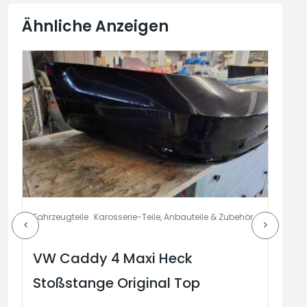
Ähnliche Anzeigen
Fahrzeugteile
Karosserie-Teile, Anbauteile & Zubehör
Fahr
VW Caddy 4 Maxi Heck
VW
Stoßstange Original Top
St