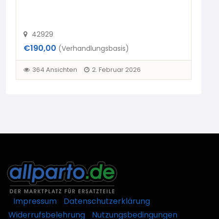
42929
4
€190,00
€19
(Verhandlungsbasis)
364 Ansichten
2. Februar 2026
3
Impressum
Datenschutzerklärung
Widerrufsbelehrung
Nutzungsbedingungen