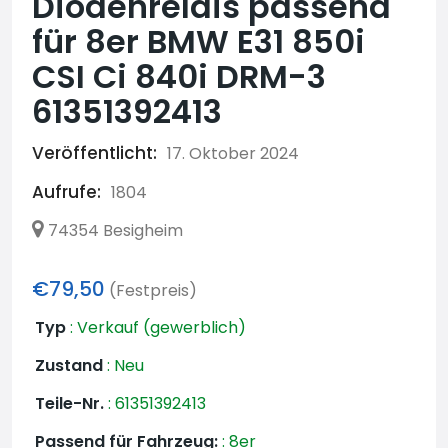
Diodenrelais passend
für 8er BMW E31 850i
CSI Ci 840i DRM-3
61351392413
Veröffentlicht:
17. Oktober 2024
Aufrufe:
1804
74354 Besigheim
€79,50
(Festpreis)
Typ
:
Verkauf (gewerblich)
Zustand
:
Neu
Teile-Nr.
:
61351392413
Passend für Fahrzeug:
:
8er