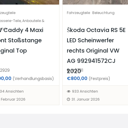
zeugteile
Fahrzeugteile
Beleuchtung
sserie-Teile, Anbauteile &
 Caddy 4 Maxi
Škoda Octavia RS 5E
ehör
ont Stoßstange
LED Scheinwerfer
iginal Top
rechts Original VW
AG 992941572CJ
2020
2929
42781
90,00
€800,00
(Verhandlungsbasis)
(Festpreis)
34 Ansichten
933 Ansichten
. Februar 2026
31. Januar 2026