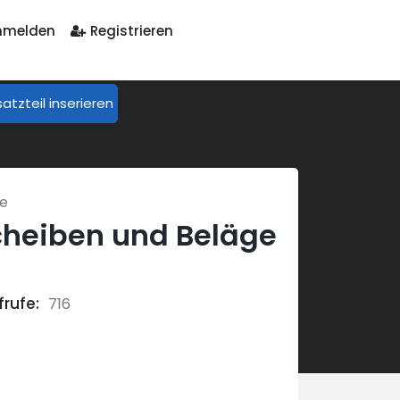
melden
Registrieren
satzteil inserieren
le
cheiben und Beläge
frufe:
716