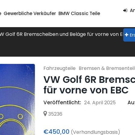
An
e
Gewerbliche Verkäufer
BMW Classic Teile
W Golf 6R Bremscheiben und Beläge für vorne von EBC
Er
Fahrzeugteile
Bremsen & Bremsentei
VW Golf 6R Brems
für vorne von EBC
Veröffentlicht:
Au
24. April 2025
35236
€450,00
(Verhandlungsbasis)