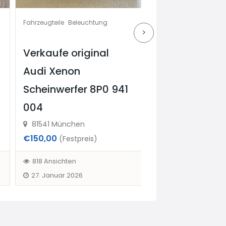
Fahrzeugteile
Beleuchtung
Fahrzeugteile
Sonstiges & Zubehör
Verkaufe original
Autoteile zu
Audi Xenon
verkaufen 17 
Scheinwerfer 8P0 941
günstig auch 
004
möglich
81541 München
81737
€150,00
€70,00
(Festpreis)
(Verhandlu
818 Ansichten
870 Ansichten
27. Januar 2026
4. April 2026