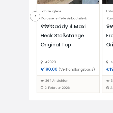
Fahrzeugteile
Fahr
behör
Karosserie-Teile, Anbauteile &
Karo
zu
VW Caddy 4 Maxi
VW
Zubehör
Zub
 17 Stück
Heck Stoßstange
Fr
uch einzeln
Original Top
Or
42929
4
€190,00
€1
handlungsbasis)
(Verhandlungsbasis)
en
364 Ansichten
3
2. Februar 2026
2