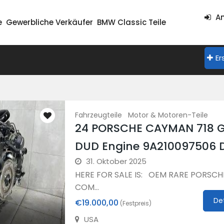
An
e
Gewerbliche Verkäufer
BMW Classic Teile
Er
Fahrzeugteile
Motor & Motoren-Teile
24 PORSCHE CAYMAN 718 
DUD Engine 9A210097506
31. Oktober 2025
HERE FOR SALE IS: OEM RARE PORSCH
COM...
De
€19.000,00
(Festpreis)
USA