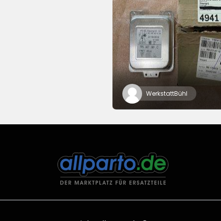
WerkstattBühl