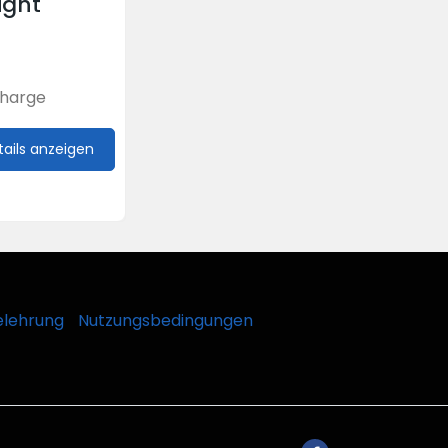
ight
charge
tails anzeigen
elehrung
Nutzungsbedingungen