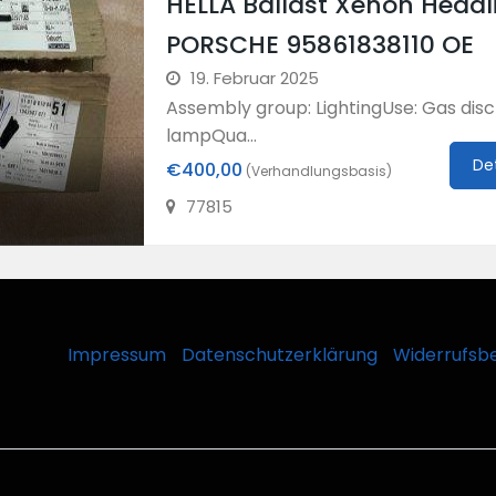
HELLA Ballast Xenon Headl
PORSCHE 95861838110 OE
19. Februar 2025
Assembly group: LightingUse: Gas dis
lampQua...
De
€400,00
(Verhandlungsbasis)
77815
Impressum
Datenschutzerklärung
Widerrufsb