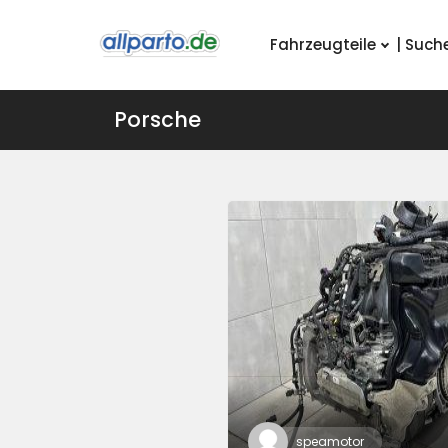
Fahrzeugteile
| Such
Porsche
speamotor