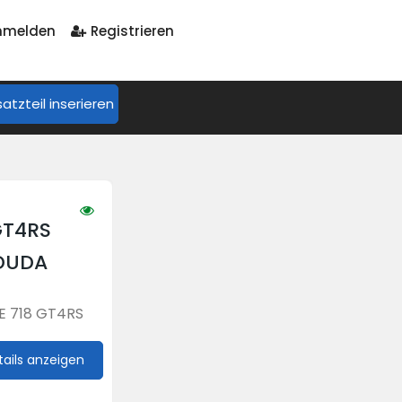
melden
Registrieren
satzteil inserieren
GT4RS
 DUDA
E 718 GT4RS
tails anzeigen