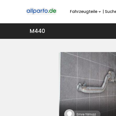
Fahrzeugteile
| Such
M440
Emre Yilmaz