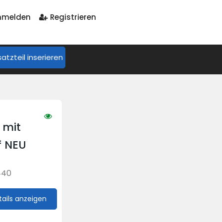
melden
Registrieren
satzteil inserieren
 mit
f NEU
440
tails anzeigen