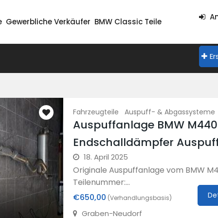
An
e
Gewerbliche Verkäufer
BMW Classic Teile
Er
Fahrzeugteile
Auspuff- & Abgassysteme
Auspuffanlage BMW M440
Endschalldämpfer Auspuf
18. April 2025
Originale Auspuffanlage vom BMW M
Teilenummer:...
De
€650,00
(Verhandlungsbasis)
Graben-Neudorf