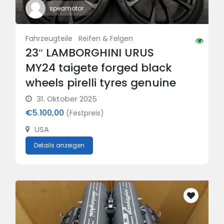
speamotor
Fahrzeugteile
Reifen & Felgen
23″ LAMBORGHINI URUS
MY24 taigete forged black
wheels pirelli tyres genuine
31. Oktober 2025
€5.100,00
(Festpreis)
USA
Details anzeigen