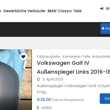
An
e
Gewerbliche Verkäufer
BMW Classic Teile
Er
Fahrzeugteile
Karosserie-Teile, Anbautei
Volkswagen Golf IV
Außenspiegel Links 2016-1
3. April 2025
Außenspiegel Volkswagen Golf IVZust
Frag...
De
€25,00
(Verhandlungsbasis)
41069