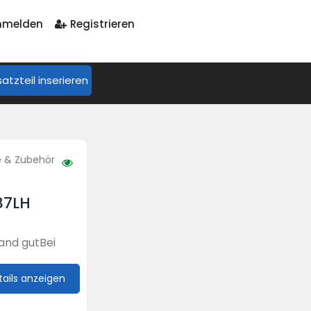
melden
Registrieren
satzteil inserieren
le & Zubehör
87LH
and gutBei
tails anzeigen