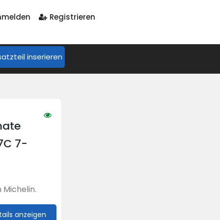
melden
Registrieren
satzteil inserieren
mate
7C 7-
 Michelin.
tails anzeigen