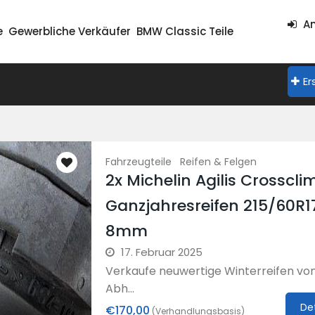
An
e
Gewerbliche Verkäufer
BMW Classic Teile
Er
Fahrzeugteile
Reifen & Felgen
2x Michelin Agilis Crosscli
Ganzjahresreifen 215/60R1
8mm
17. Februar 2025
Verkaufe neuwertige Winterreifen von
Abh...
De
€170,00
(Verhandlungsbasis)