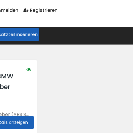
melden
Registrieren
satzteil inserieren
 BMW
ber
eber (ABS S...
tails anzeigen