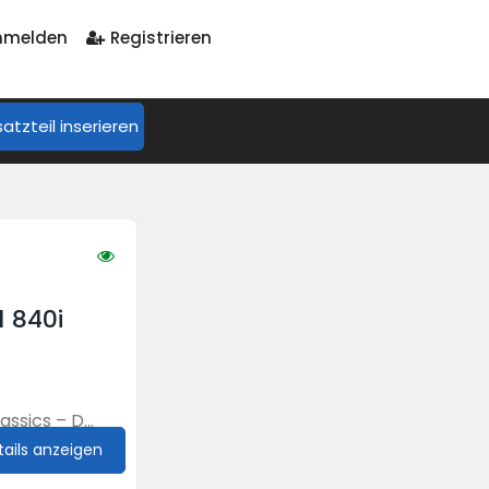
melden
Registrieren
satzteil inserieren
1 840i
ssics – D...
tails anzeigen