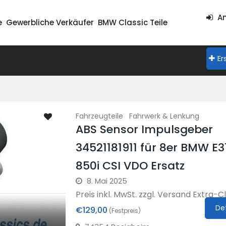
An
e
Gewerbliche Verkäufer
BMW Classic Teile
Er
Fahrzeugteile
Fahrwerk & Lenkung
ABS Sensor Impulsgeber
34521181911 für 8er BMW E3
850i CSI VDO Ersatz
8. Mai 2025
Preis inkl. MwSt. zzgl. Versand Extra-Cla
De
€129,00
(Festpreis)