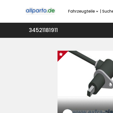
Fahrzeugteile
| Such
34521181911